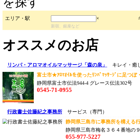
エリア・駅
×
新宿、銀座など
オススメのお店
リンパ・アロマオイルマッサージ「森の泉」
キレイ・癒し
富士市★ｱﾛﾏｵｲﾙを使ったﾘﾝﾊﾟﾏｯｻｰｼﾞに足つぼ
静岡県富士市伝法944-4 グレース伝法302号
0545-71-0955
行政書士佐藤紀之事務所
サービス（専門）
静岡県三島市に事務所を構える行
静岡県三島市梅名３６４番地の
055-977-5227