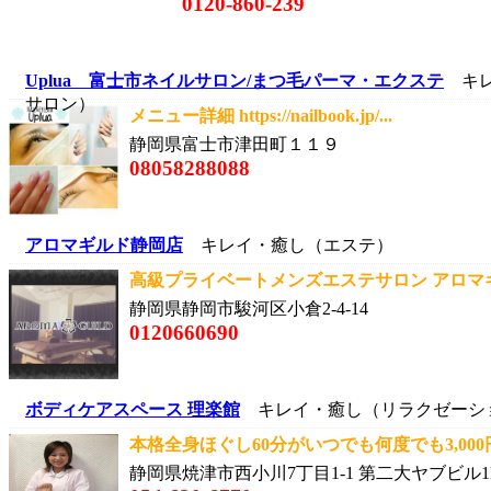
0120-860-239
Uplua 富士市ネイルサロン/まつ毛パーマ・エクステ
キレ
サロン）
メニュー詳細 https://nailbook.jp/...
静岡県富士市津田町１１９
08058288088
アロマギルド静岡店
キレイ・癒し（エステ）
高級プライベートメンズエステサロン アロマギル
静岡県静岡市駿河区小倉2-4-14
0120660690
ボディケアスペース 理楽館
キレイ・癒し（リラクゼーシ
本格全身ほぐし60分がいつでも何度でも3,000円
静岡県焼津市西小川7丁目1-1 第二大ヤブビル1