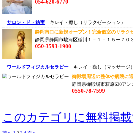
054-620-6770
サロン・ド・祐実
キレイ・癒し（リラクゼーション）
静岡南口に新規オープン！完全個室のリラクゼー
静岡県静岡市駿河区稲川１－１－１５ー７０
050-3593-1900
ワールドフィジカルセラピー
キレイ・癒し（マッサージ
御殿場周辺の整体や病院に通っ
静岡県御殿場市萩原630アン
0550-78-7599
このカテゴリに無料掲載
前へ
1
2
3
4
次へ