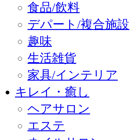
食品/飲料
デパート/複合施設
趣味
生活雑貨
家具/インテリア
キレイ・癒し
ヘアサロン
エステ