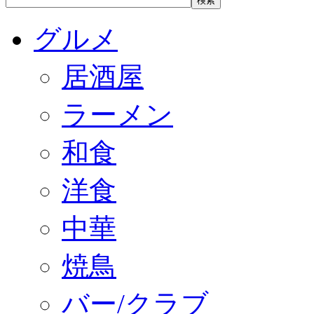
グルメ
居酒屋
ラーメン
和食
洋食
中華
焼鳥
バー/クラブ