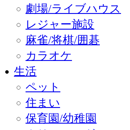
劇場/ライブハウス
レジャー施設
麻雀/将棋/囲碁
カラオケ
生活
ペット
住まい
保育園/幼稚園