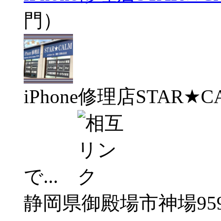
門）
iPhone修理店STAR
で...
静岡県御殿場市神場959