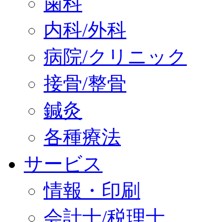
歯科
内科/外科
病院/クリニック
接骨/整骨
鍼灸
各種療法
サービス
情報・印刷
会計士/税理士