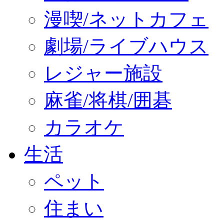
漫喫/ネットカフェ
劇場/ライブハウス
レジャー施設
麻雀/将棋/囲碁
カラオケ
生活
ペット
住まい