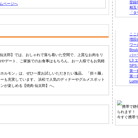
登録
ムページへ
相互
「タ
新着のお
ここ
増田
ワー
Bou
 仙太郎】では、おしゃれで落ち着いた空間で、上質なお肉をリ
パー
L3
待やデート、ご家族でのお食事はもちろん、お一人様でもお気軽
SP
第一
ホルモン」は、ぜひ一度お試しいただきたい逸品。 「担々麺」
第一
ーも充実しています。 浜松で人気のディナーやグルメスポット
Lumi
ンが楽しめる【焼肉 仙太郎】へ。
静岡県タ
携帯で静
られます！
今すぐ携帯
他の地域