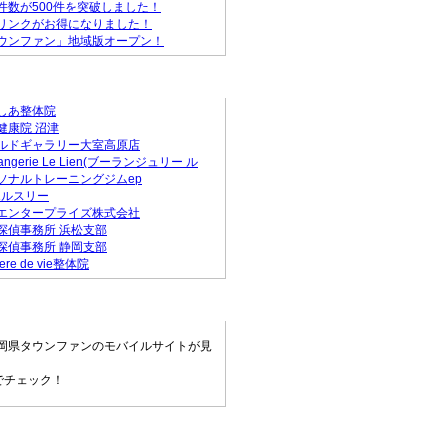
件数が500件を突破しました！
リンクがお得になりました！
ウンファン」地域版オープン！
店
しあ整体院
健康院 沼津
ルドギャラリー大室高原店
langerie Le Lien(ブーランジュリー ル
ソナルトレーニングジムep
 エルスリー
Sエンタープライズ株式会社
探偵事務所 浜松支部
探偵事務所 静岡支部
ere de vie整体院
ウンファンモバイル
岡県タウンファンのモバイルサイトが見
でチェック！
情報へ