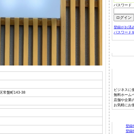
パスワード
登録がお済
パスワード
お店から
ホームペ
ビジネスに
常盤町143-38
無料ホーム
店舗や企業
お気軽にお
タウンフ
登録
登録