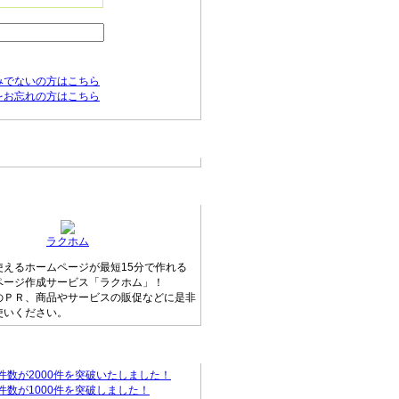
みでないの方はこちら
をお忘れの方はこちら
の新着情報
ージ無料作成サービス
ラクホム
使えるホームページが最短15分で作れる
ページ作成サービス「ラクホム」！
のＰＲ、商品やサービスの販促などに是非
使いください。
ァンからのお知らせ
件数が2000件を突破いたしました！
件数が1000件を突破しました！