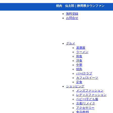
焼肉 仙太郎｜静岡県タウンファン
無料登録
お問合せ
グルメ
居酒屋
ラーメン
和食
洋食
中華
焼鳥
バー/クラブ
カフェ/スイーツ
定食
ショッピング
メンズファッション
レディスファッション
ベビー/子ども服
古着/リメイク
アクセサリー
食品/飲料