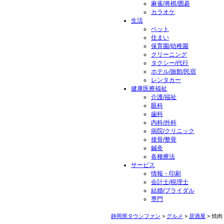
麻雀/将棋/囲碁
カラオケ
生活
ペット
住まい
保育園/幼稚園
クリーニング
タクシー/代行
ホテル/旅館/民宿
レンタカー
健康医療福祉
介護/福祉
眼科
歯科
内科/外科
病院/クリニック
接骨/整骨
鍼灸
各種療法
サービス
情報・印刷
会計士/税理士
結婚/ブライダル
専門
静岡県タウンファン
>
グルメ
>
居酒屋
> 焼