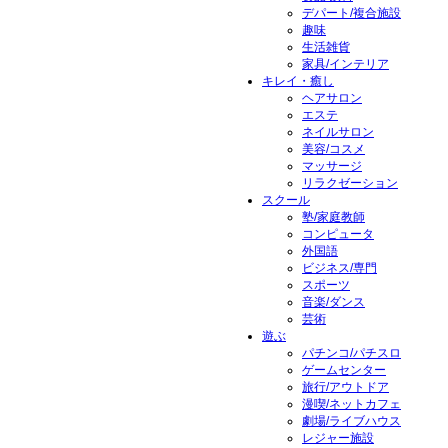
デパート/複合施設
趣味
生活雑貨
家具/インテリア
キレイ・癒し
ヘアサロン
エステ
ネイルサロン
美容/コスメ
マッサージ
リラクゼーション
スクール
塾/家庭教師
コンピュータ
外国語
ビジネス/専門
スポーツ
音楽/ダンス
芸術
遊ぶ
パチンコ/パチスロ
ゲームセンター
旅行/アウトドア
漫喫/ネットカフェ
劇場/ライブハウス
レジャー施設