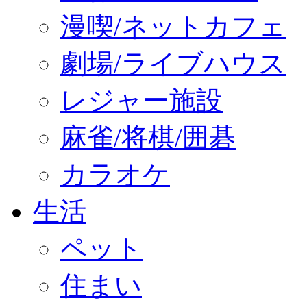
漫喫/ネットカフェ
劇場/ライブハウス
レジャー施設
麻雀/将棋/囲碁
カラオケ
生活
ペット
住まい