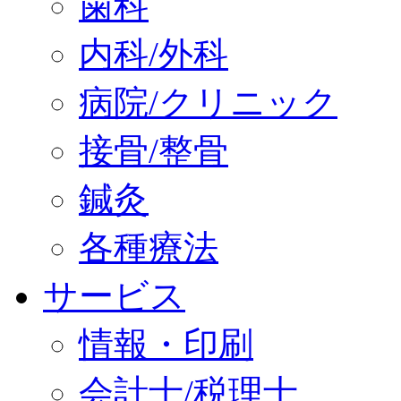
歯科
内科/外科
病院/クリニック
接骨/整骨
鍼灸
各種療法
サービス
情報・印刷
会計士/税理士